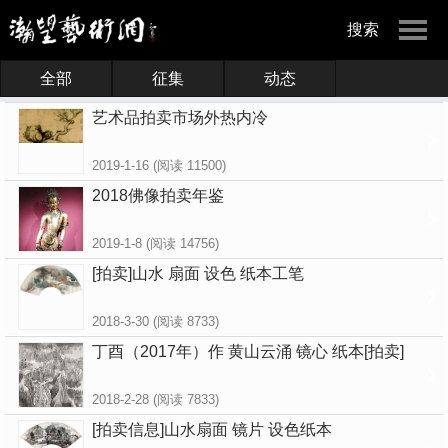
搜索
全部
征集
动态
艺术品拍卖市场外热内冷
2019-1-16
(阅读 11500)
2018佛像拍卖年鉴
2019-1-8
(阅读 14756)
[拍卖]山水 扇面 设色 纸本工笔
2018-3-30
(阅读 8733)
丁酉（2017年）作 黄山云涌 镜心 纸本[拍卖]
2018-2-28
(阅读 7833)
[拍卖信息]山水扇面 镜片 设色纸本