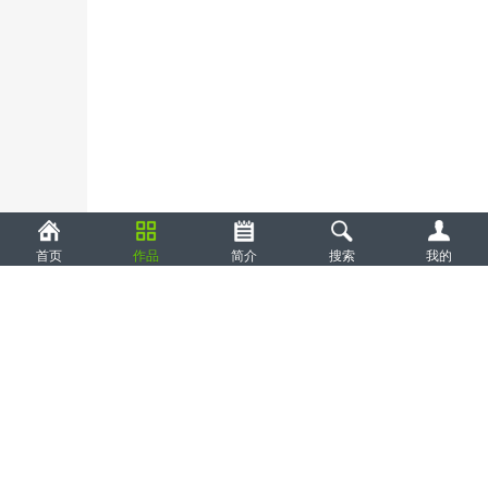
首页
作品
简介
搜索
我的
下载瀚望APP
瀚望艺术网
www.hwart.cn