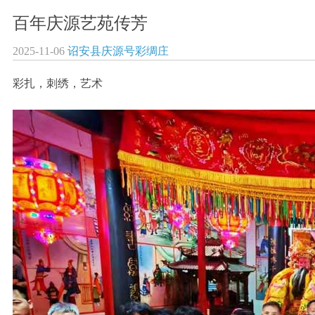
百年庆源艺苑传芳
2025-11-06
诏安县庆源号彩绸庄
彩扎，刺绣，艺术